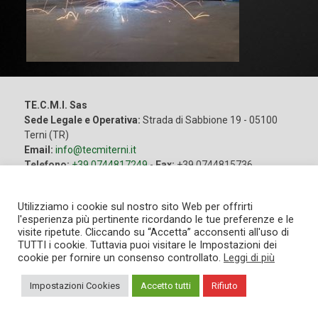
TE.C.M.I. Sas
Sede Legale e Operativa:
Strada di Sabbione 19 - 05100
Terni (TR)
Email:
info@tecmiterni.it
Telefono:
+39 0744817249
-
Fax:
+39 0744815736
Cellulare:
+39 3357806980
Cookies
P.Iva:
00367420551
Utilizziamo i cookie sul nostro sito Web per offrirti
PEC:
nuovatecmi@lamiapec.it
l'esperienza più pertinente ricordando le tue preferenze e le
visite ripetute. Cliccando su “Accetta” acconsenti all'uso di
TUTTI i cookie. Tuttavia puoi visitare le Impostazioni dei
Sito creato da :
cookie per fornire un consenso controllato.
Leggi di più
Privacy
Impostazioni Cookies
Accetto tutti
Rifiuto